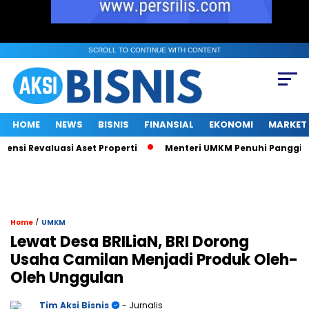
SCROLL TO CONTINUE WITH CONTENT
HOME
NEWS
BISNIS
FINANSIAL
EKONOMI
MARKET
 Revaluasi Aset Properti
Menteri UMKM Penuhi Panggilan KPK s
/
Home
UMKM
Lewat Desa BRILiaN, BRI Dorong
Usaha Camilan Menjadi Produk Oleh-
Oleh Unggulan
Tim Aksi Bisnis
- Jurnalis