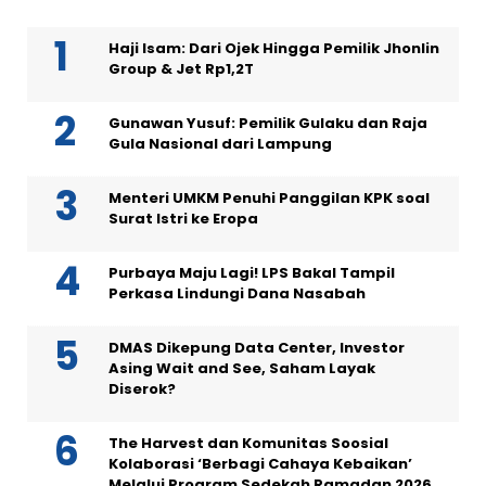
Haji Isam: Dari Ojek Hingga Pemilik Jhonlin
Group & Jet Rp1,2T
Gunawan Yusuf: Pemilik Gulaku dan Raja
Gula Nasional dari Lampung
Menteri UMKM Penuhi Panggilan KPK soal
Surat Istri ke Eropa
Purbaya Maju Lagi! LPS Bakal Tampil
Perkasa Lindungi Dana Nasabah
DMAS Dikepung Data Center, Investor
Asing Wait and See, Saham Layak
Diserok?
The Harvest dan Komunitas Soosial
Kolaborasi ‘Berbagi Cahaya Kebaikan’
Melalui Program Sedekah Ramadan 2026