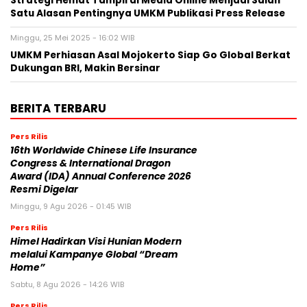
Strategi Hemat Tampil di Media Online Menjadi Salah
Satu Alasan Pentingnya UMKM Publikasi Press Release
Minggu, 25 Mei 2025 - 16:02 WIB
UMKM Perhiasan Asal Mojokerto Siap Go Global Berkat
Dukungan BRI, Makin Bersinar
BERITA TERBARU
Pers Rilis
16th Worldwide Chinese Life Insurance
Congress & International Dragon
Award (IDA) Annual Conference 2026
Resmi Digelar
Minggu, 9 Agu 2026 - 01:45 WIB
Pers Rilis
Himel Hadirkan Visi Hunian Modern
melalui Kampanye Global “Dream
Home”
Sabtu, 8 Agu 2026 - 14:26 WIB
Pers Rilis