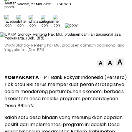
Selasa, 27 Mei 2025
- 11:58 WIB
UMKM Slondok Renteng Pak Mul, produsen camilan tradisional asal
Yogyakarta. (Dok. BRI)
A
A
A
YOGYAKARTA
– PT Bank Rakyat Indonesia (Persero)
Tbk atau BRI terus memperkuat peran strategisnya
dalam mendorong pertumbuhan ekonomi berbasis
ekosistem desa melalui program pemberdayaan
Desa BRILiaN.
Salah satu desa binaan yang menunjukkan capaian
positif dari implementasi program ini adalah Desa
Hargobinangun, Kecamatan Pakem, Kabupaten