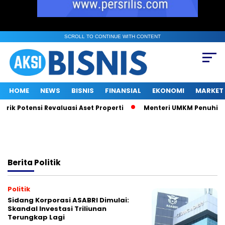
SCROLL TO CONTINUE WITH CONTENT
HOME
NEWS
BISNIS
FINANSIAL
EKONOMI
MARKET
rik Potensi Revaluasi Aset Properti
Menteri UMKM Penuhi Pangg
Berita
Politik
Politik
Sidang Korporasi ASABRI Dimulai:
Skandal Investasi Triliunan
Terungkap Lagi