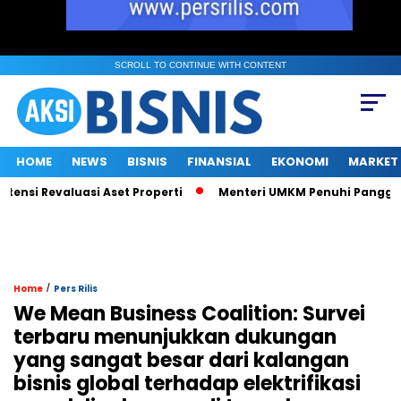
SCROLL TO CONTINUE WITH CONTENT
HOME
NEWS
BISNIS
FINANSIAL
EKONOMI
MARKET
nsi Revaluasi Aset Properti
Menteri UMKM Penuhi Panggilan KP
/
Home
Pers Rilis
We Mean Business Coalition: Survei
terbaru menunjukkan dukungan
yang sangat besar dari kalangan
bisnis global terhadap elektrifikasi