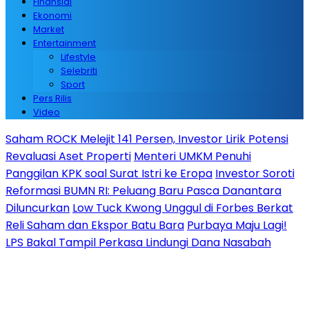
Finansial
Ekonomi
Market
Entertainment
Lifestyle
Selebriti
Sport
Pers Rilis
Video
Saham ROCK Melejit 141 Persen, Investor Lirik Potensi
Revaluasi Aset Properti
Menteri UMKM Penuhi
Panggilan KPK soal Surat Istri ke Eropa
Investor Soroti
Reformasi BUMN RI: Peluang Baru Pasca Danantara
Diluncurkan
Low Tuck Kwong Unggul di Forbes Berkat
Reli Saham dan Ekspor Batu Bara
Purbaya Maju Lagi!
LPS Bakal Tampil Perkasa Lindungi Dana Nasabah