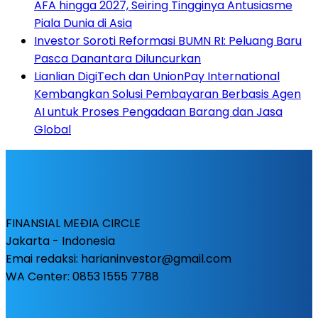
AFA hingga 2027, Seiring Tingginya Antusiasme
Piala Dunia di Asia
Investor Soroti Reformasi BUMN RI: Peluang Baru
Pasca Danantara Diluncurkan
Lianlian DigiTech dan UnionPay International
Kembangkan Solusi Pembayaran Berbasis Agen
AI untuk Proses Pengadaan Barang dan Jasa
Global
FINANSIAL MEÐIA CIRCLE
Jakarta - Indonesia
Emai redaksi: harianinvestor@gmail.com
WA Center: 0853 1555 7788