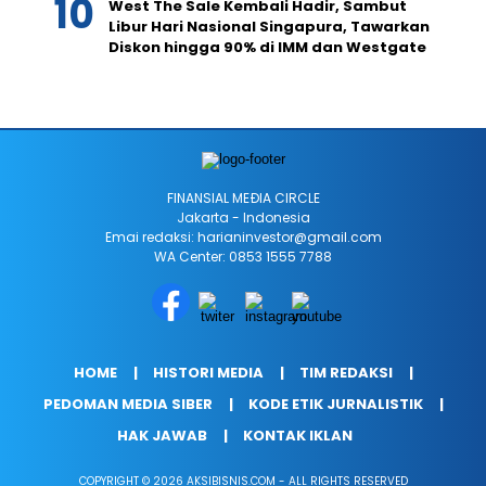
West The Sale Kembali Hadir, Sambut
Libur Hari Nasional Singapura, Tawarkan
Diskon hingga 90% di IMM dan Westgate
FINANSIAL MEÐIA CIRCLE
Jakarta - Indonesia
Emai redaksi: harianinvestor@gmail.com
WA Center: 0853 1555 7788
HOME
HISTORI MEDIA
TIM REDAKSI
PEDOMAN MEDIA SIBER
KODE ETIK JURNALISTIK
HAK JAWAB
KONTAK IKLAN
COPYRIGHT © 2026 AKSIBISNIS.COM - ALL RIGHTS RESERVED