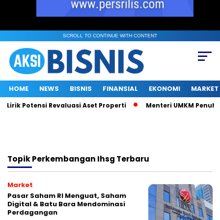
SCROLL TO CONTINUE WITH CONTENT
HOME
NEWS
BISNIS
FINANSIAL
EKONOMI
MARKET
Lirik Potensi Revaluasi Aset Properti
Menteri UMKM Penuhi Pan
Topik
Perkembangan Ihsg Terbaru
Market
Pasar Saham RI Menguat, Saham
Digital & Batu Bara Mendominasi
Perdagangan