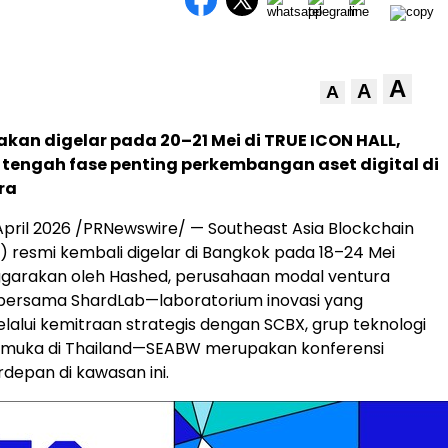
A
A
A
kan digelar pada 20–21 Mei di TRUE ICON HALL,
 tengah fase penting perkembangan aset digital di
ra
pril 2026 /PRNewswire/ — Southeast Asia Blockchain
resmi kembali digelar di Bangkok pada 18–24 Mei
ggarakan oleh Hashed, perusahaan modal ventura
 bersama ShardLab—laboratorium inovasi yang
lalui kemitraan strategis dengan SCBX, grup teknologi
kemuka di Thailand—SEABW merupakan konferensi
rdepan di kawasan ini.