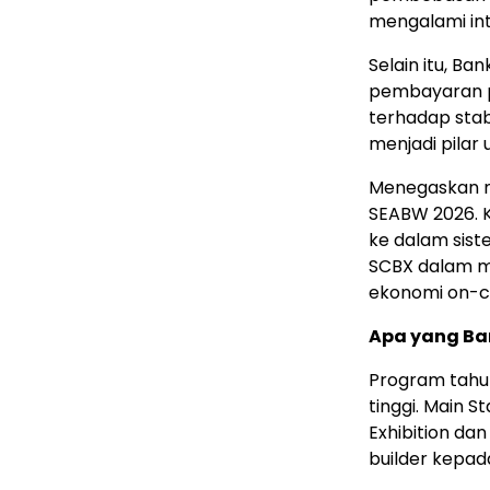
mengalami inte
Selain itu, B
pembayaran p
terhadap stab
menjadi pilar
Menegaskan m
SEABW 2026. K
ke dalam sis
SCBX dalam m
ekonomi on-c
Apa yang Ba
Program tahu
tinggi. Main 
Exhibition da
builder kepada