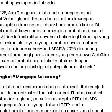
entingnya agenda tahun ini:
026, Asia Tenggara telah berkembang menjadi
f Value’ global, di mana batas antara keuangan
dan aplikasi konsumen sehari-hari semakin kabur. Di
i melihat kawasan ini memimpin perubahan besar di
AI dan infrastruktur on-chain bukan lagi teknologi yang
 melainkan alat nyata yang memberdayakan jutaan
am kehidupan sehari-hari. SEABW 2026 dirancang
k temu utama bagi para visioner yang membawa Web3 ke
uas, menjembatani protokol mutakhir dengan
ta dari populasi digital paling dinamis di dunia."
ngkok? Mengapa Sekarang?
 telah bertransformasi dari pusat minat ritel menjadi
l dalam infrastruktur institusional. Thailand saat ini
andar regional; persetujuan crypto ETF oleh SEC
agangan futures yang diatur di TFEX, serta
ajak capital gain mencerminkan pasar yang tengah