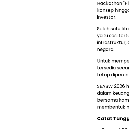
Hackathon "Pl
konsep hingg
investor.
Salah satu fit
yaitu sesi te
infrastruktur
negara.
Untuk memperl
tersedia seca
tetap diperun
SEABW 2026 h
dalam keuanga
bersama kami
membentuk ma
Catat Tangg