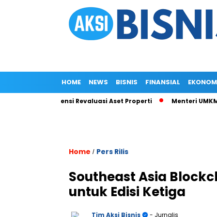
HOME
NEWS
BISNIS
FINANSIAL
EKONOM
tor Lirik Potensi Revaluasi Aset Properti
Menteri UMKM Penuh
Home
Pers Rilis
/
Southeast Asia Block
untuk Edisi Ketiga
Tim Aksi Bisnis
- Jurnalis