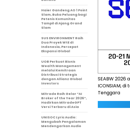
Haier Gandeng AO 1 Point
Slam, Buka Peluang bagi
Petenis Komunitas
Tampil di Ajang Grand
Slam
SUS ENVIRONMENT Raih
Dua Proyek WtE di
Indonesia, Percepat
Ekspansi Global
UOB Perkuat Bisnis
Wealth Management
melalui Kemitraan
Distribusi Strategis
SEABW 2026 ak
dengan Allianz Global
Investors
ICONSIAM, di 
Tenggara
Mitrade Raih Gelar “AI
Broker of the Year 2026”,
Hadirkan MitradeGPT
Versi Terbaru di Asia
UNISOC Lyric Audio:
Mengubah Pengalaman
Mendengarkan Audio