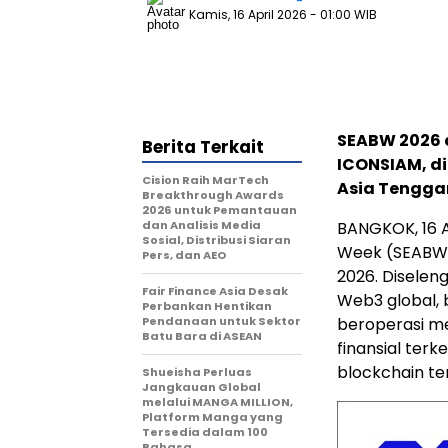
Kamis, 16 April 2026
- 01:00 WIB
SEABW 2026 a
Berita Terkait
ICONSIAM, di
Cision Raih MarTech
Asia Tengga
Breakthrough Awards
2026 untuk Pemantauan
dan Analisis Media
BANGKOK, 16 A
Sosial, Distribusi Siaran
Week (SEABW) 
Pers, dan AEO
2026. Diselen
Fair Finance Asia Desak
Web3 global,
Perbankan Hentikan
Pendanaan untuk Sektor
beroperasi me
Batu Bara di ASEAN
finansial ter
blockchain te
Shueisha Perluas
Jangkauan Global
melalui MANGA MILLION,
Platform Manga yang
Tersedia dalam 100
Bahasa