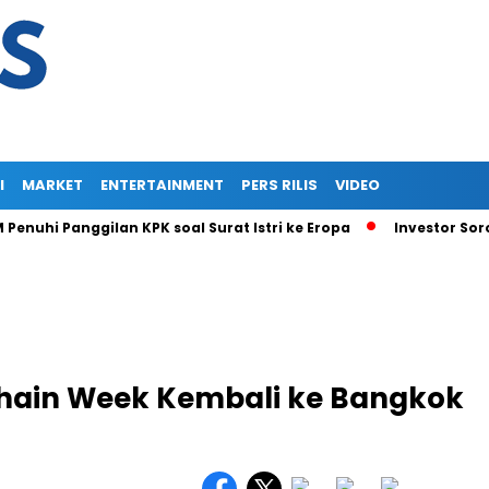
I
MARKET
ENTERTAINMENT
PERS RILIS
VIDEO
i Panggilan KPK soal Surat Istri ke Eropa
Investor Soroti R
chain Week Kembali ke Bangkok