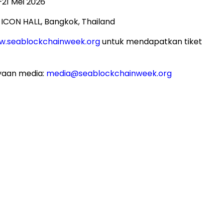
–21 Mei 2026
 ICON HALL, Bangkok, Thailand
.seablockchainweek.org
untuk mendapatkan tiket
yaan media:
media@seablockchainweek.org