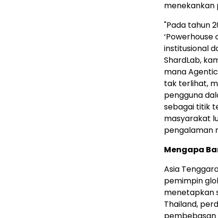
menekankan p
"Pada tahun 2
‘Powerhouse o
institusional 
ShardLab, kam
mana Agentic 
tak terlihat,
pengguna dal
sebagai titi
masyarakat l
pengalaman nya
Mengapa Ba
Asia Tenggara
pemimpin globa
menetapkan st
Thailand, perd
pembebasan p