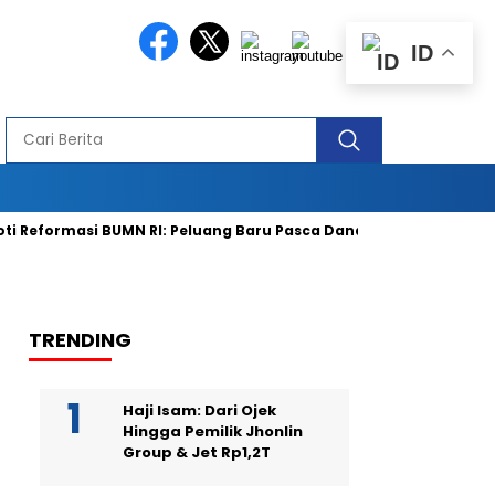
ID
eformasi BUMN RI: Peluang Baru Pasca Danantara Diluncurkan
TRENDING
Haji Isam: Dari Ojek
Hingga Pemilik Jhonlin
Group & Jet Rp1,2T