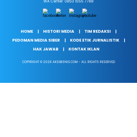
WA Center: 0853 1555 7788
HOME
HISTORI MEDIA
TIM REDAKSI
PEDOMAN MEDIA SIBER
KODE ETIK JURNALISTIK
HAK JAWAB
KONTAK IKLAN
COPYRIGHT © 2026 AKSIBISNIS.COM - ALL RIGHTS RESERVED