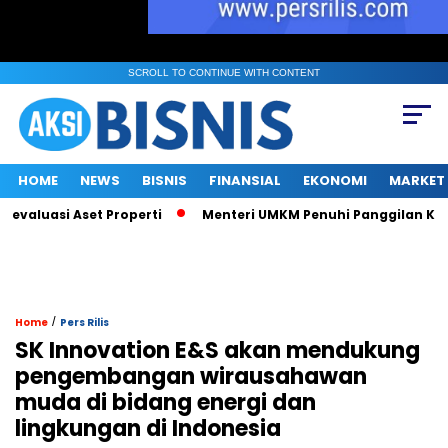
SCROLL TO CONTINUE WITH CONTENT
HOME
NEWS
BISNIS
FINANSIAL
EKONOMI
MARKET
uasi Aset Properti
Menteri UMKM Penuhi Panggilan KPK soal Su
/
Home
Pers Rilis
SK Innovation E&S akan mendukung
pengembangan wirausahawan
muda di bidang energi dan
lingkungan di Indonesia