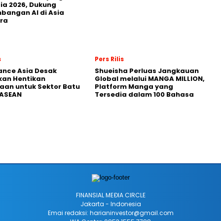
ia 2026, Dukung
angan AI di Asia
ra
s
Pers Rilis
nance Asia Desak
Shueisha Perluas Jangkauan
kan Hentikan
Global melalui MANGA MILLION,
an untuk Sektor Batu
Platform Manga yang
 ASEAN
Tersedia dalam 100 Bahasa
FINANSIAL MEÐIA CIRCLE
Jakarta - Indonesia
Emai redaksi: harianinvestor@gmail.com