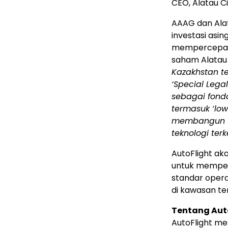
CEO, Alatau Ci
AAAG dan Alat
investasi asi
mempercepat 
saham Alatau 
Kazakhstan t
‘Special Lega
sebagai fond
termasuk ‘lo
membangun UA
teknologi ter
AutoFlight ak
untuk memperc
standar opera
di kawasan te
Tentang Aut
AutoFlight m