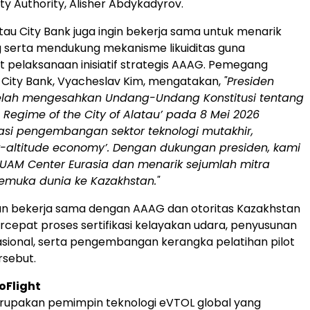
ty Authority, Alisher Abdykadyrov.
au City Bank juga ingin bekerja sama untuk menarik
ng serta mendukung mekanisme likuiditas guna
pelaksanaan inisiatif strategis AAAG. Pemegang
City Bank, Vyacheslav Kim, mengatakan,
"Presiden
elah mengesahkan Undang-Undang Konstitusi tentang
l Regime of the City of Alatau’ pada 8 Mei 2026
asi pengembangan sektor teknologi mutakhir,
w-altitude economy’. Dengan dukungan presiden, kami
M Center Eurasia dan menarik sejumlah mitra
kemuka dunia ke Kazakhstan."
an bekerja sama dengan AAAG dan otoritas Kazakhstan
epat proses sertifikasi kelayakan udara, penyusunan
sional, serta pengembangan kerangka pelatihan pilot
rsebut.
oFlight
erupakan pemimpin teknologi eVTOL global yang