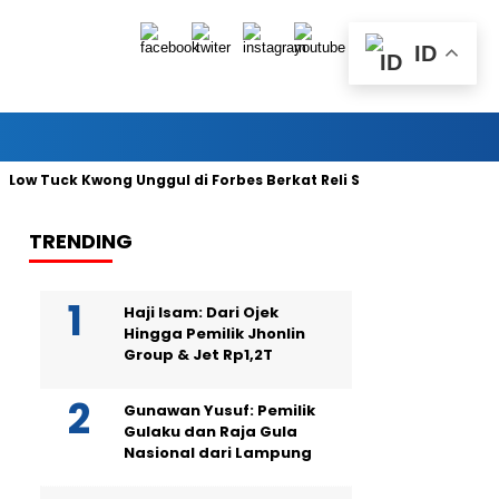
ID
Tuck Kwong Unggul di Forbes Berkat Reli Saham dan Ekspor Batu 
TRENDING
Haji Isam: Dari Ojek
Hingga Pemilik Jhonlin
Group & Jet Rp1,2T
Gunawan Yusuf: Pemilik
Gulaku dan Raja Gula
Nasional dari Lampung