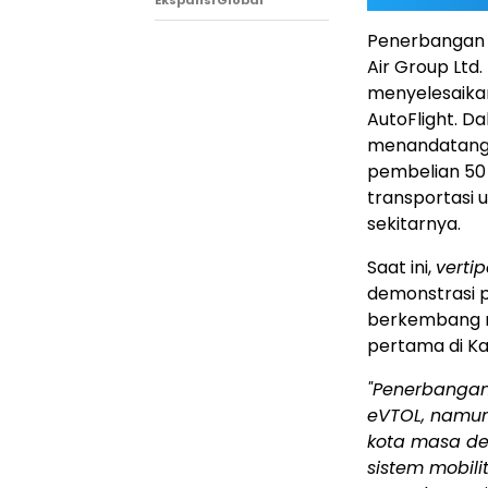
Ekspansi Global
Penerbangan i
Air Group Ltd
menyelesaika
AutoFlight. D
menandatang
pembelian 50
transportasi 
sekitarnya.
Saat ini,
vertip
demonstrasi p
berkembang m
pertama di Ka
"Penerbangan
eVTOL, namu
kota masa dep
sistem mobil