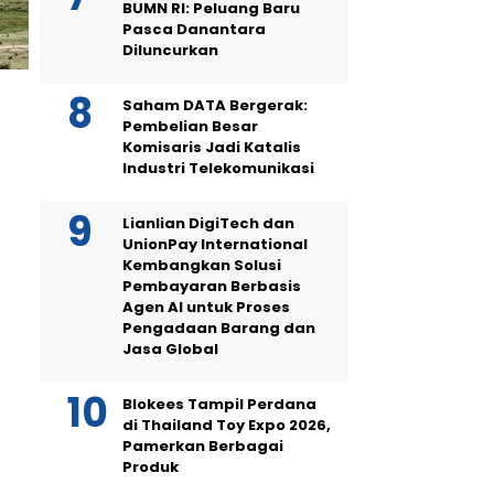
BUMN RI: Peluang Baru
Pasca Danantara
Diluncurkan
Saham DATA Bergerak:
Pembelian Besar
Komisaris Jadi Katalis
Industri Telekomunikasi
Lianlian DigiTech dan
UnionPay International
Kembangkan Solusi
Pembayaran Berbasis
Agen AI untuk Proses
Pengadaan Barang dan
Jasa Global
Blokees Tampil Perdana
di Thailand Toy Expo 2026,
Pamerkan Berbagai
Produk