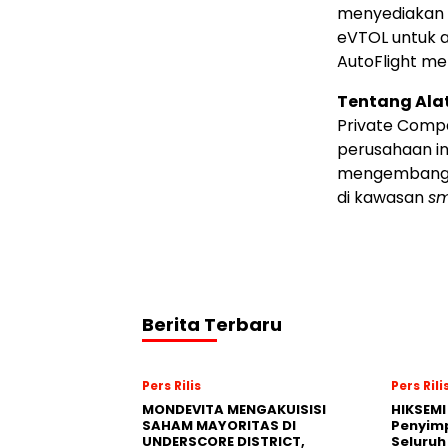
menyediakan s
eVTOL untuk 
AutoFlight me
Tentang Alat
Private Comp
perusahaan in
mengembangka
di kawasan
sm
Berita Terbaru
Pers Rilis
Pers Rili
MONDEVITA MENGAKUISISI
HIKSEMI
SAHAM MAYORITAS DI
Penyim
UNDERSCORE DISTRICT,
Seluruh