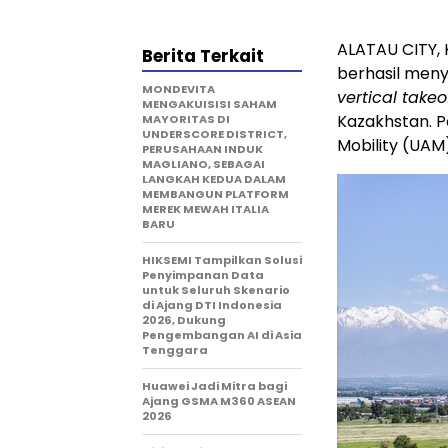
ALATAU CITY, 
Berita Terkait
berhasil men
MONDEVITA
vertical take
MENGAKUISISI SAHAM
Kazakhstan. 
MAYORITAS DI
UNDERSCORE DISTRICT,
Mobility (UAM
PERUSAHAAN INDUK
MAGLIANO, SEBAGAI
LANGKAH KEDUA DALAM
MEMBANGUN PLATFORM
MEREK MEWAH ITALIA
BARU
HIKSEMI Tampilkan Solusi
Penyimpanan Data
untuk Seluruh Skenario
di Ajang DTI Indonesia
2026, Dukung
Pengembangan AI di Asia
Tenggara
Huawei Jadi Mitra bagi
Ajang GSMA M360 ASEAN
2026