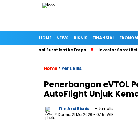
HOME
NEWS
BISNIS
FINANSIAL
EKONOM
ilan KPK soal Surat Istri ke Eropa
Investor Soroti Reforma
Home
Pers Rilis
/
Penerbangan eVTOL Pe
AutoFlight Unjuk Kem
Tim Aksi Bisnis
- Jurnalis
Kamis, 21 Mei 2026
- 07:51 WIB