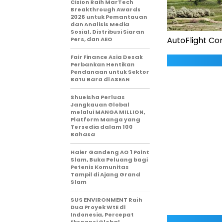
Cision Raih MarTech
Breakthrough Awards
2026 untuk Pemantauan
dan Analisis Media
Sosial, Distribusi Siaran
AutoFlight Com
Pers, dan AEO
Fair Finance Asia Desak
Perbankan Hentikan
Pendanaan untuk Sektor
Batu Bara di ASEAN
Shueisha Perluas
Jangkauan Global
melalui MANGA MILLION,
Platform Manga yang
Tersedia dalam 100
Bahasa
Haier Gandeng AO 1 Point
Slam, Buka Peluang bagi
Petenis Komunitas
Tampil di Ajang Grand
Slam
SUS ENVIRONMENT Raih
Dua Proyek WtE di
Indonesia, Percepat