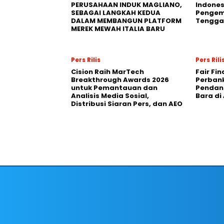
PERUSAHAAN INDUK MAGLIANO,
Indones
SEBAGAI LANGKAH KEDUA
Pengemb
DALAM MEMBANGUN PLATFORM
Tengga
MEREK MEWAH ITALIA BARU
Pers Rilis
Pers Rili
Cision Raih MarTech
Fair Fi
Breakthrough Awards 2026
Perban
untuk Pemantauan dan
Pendana
Analisis Media Sosial,
Bara di
Distribusi Siaran Pers, dan AEO