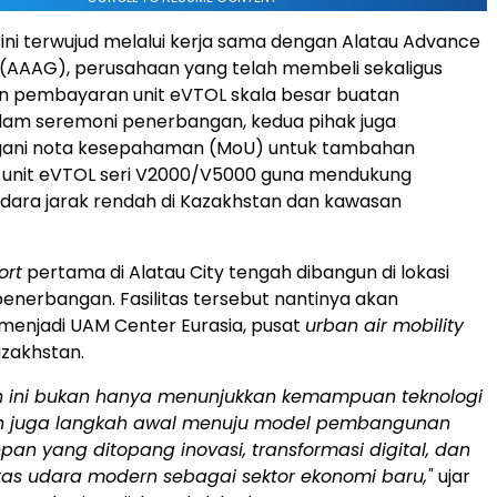
ni terwujud melalui kerja sama dengan Alatau Advance
. (AAAG), perusahaan yang telah membeli sekaligus
n pembayaran unit eVTOL skala besar buatan
alam seremoni penerbangan, kedua pihak juga
ani nota kesepahaman (MoU) untuk tambahan
 unit eVTOL seri V2000/V5000 guna mendukung
udara jarak rendah di Kazakhstan dan kawasan
ort
pertama di Alatau City tengah dibangun di lokasi
enerbangan. Fasilitas tersebut nantinya akan
enjadi UAM Center Eurasia, pusat
urban air mobility
zakhstan.
 ini bukan hanya menunjukkan kemampuan teknologi
n juga langkah awal menuju model pembangunan
an yang ditopang inovasi, transformasi digital, dan
itas udara modern sebagai sektor ekonomi baru,"
ujar