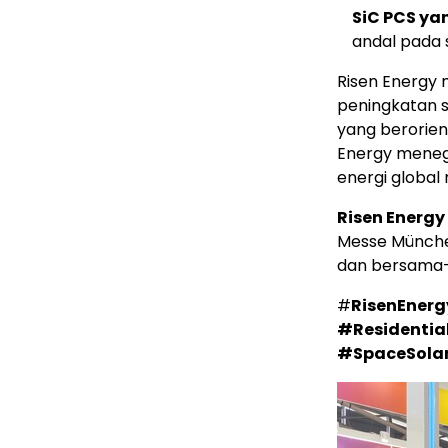
SiC PCS ya
andal pada 
Risen Energy
peningkatan sk
yang berorient
Energy meneg
energi global
Risen Energ
Messe München
dan bersama
#
RisenEnerg
#Residentia
#SpaceSola