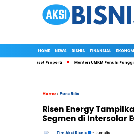
HOME
NEWS
BISNIS
FINANSIAL
EKONOM
evaluasi Aset Properti
Menteri UMKM Penuhi Panggilan KPK soa
Home
Pers Rilis
/
Risen Energy Tampilka
Segmen di Intersolar 
Tim Aksi Bisnis
- Jurnalis