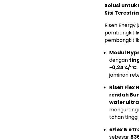
Solusi untuk
Sisi Terestr
Risen Energy 
pembangkit li
pembangkit list
Modul Hype
dengan
tin
-0,24%/°C
jaminan rete
Risen Flex 
rendah Bum
wafer ultr
mengurangi 
tahan tinggi
eFlex & eTro
sebesar
83