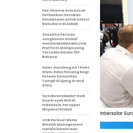
Fair Finance Asia Desak
Perbankan Hentikan
Pendanaan untuk Sektor
Batu Bara di ASEAN
Shueisha Perluas
Jangkauan Global
melalui MANGA MILLION,
Platform Manga yang
Tersedia dalam 100
Bahasa
Haier Gandeng AO 1 Point
Slam, Buka Peluang bagi
Petenis Komunitas
Tampil di Ajang Grand
Slam
SUS ENVIRONMENT Raih
Dua Proyek WtE di
Indonesia, Percepat
Ekspansi Global
Intersolar Eu
UOB Perkuat Bisnis
Wealth Management
melalui Kemitraan