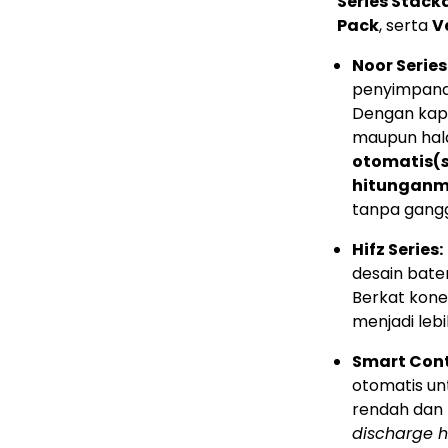
Series Stack
Pack
, serta
V
Noor Series
penyimpanan
Dengan kapa
maupun hal
otomatis
(
hitungan
m
tanpa gang
Hifz Series:
desain bate
Berkat kon
menjadi leb
Smart Cont
otomatis unt
rendah dan 
discharge h