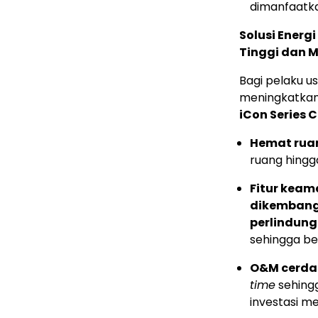
dimanfaatkan
Solusi Energ
Tinggi dan 
Bagi pelaku u
meningkatkan 
iCon Series 
Hemat rua
ruang hingg
Fitur keam
dikembangk
perlindung
sehingga ber
O&M cerda
time
sehingg
investasi me