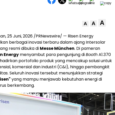
A
A
A
man
,
25 Juni, 2026
/PRNewswire/ — Risen Energy
n berbagai inovasi terbaru dalam ajang Intersolar
ang resmi dibuka di
Messe München
. Di pameran
en Energy
menyambut para pengunjung di
Booth
A1.370
adirkan portofolio produk yang mencakup solusi untuk
nsial, komersial dan industri (C&I), hingga pembangkit
utilitas. Seluruh inovasi tersebut menunjukkan strategi
isen"
yang mampu menjawab kebutuhan energi di
erus berkembang.