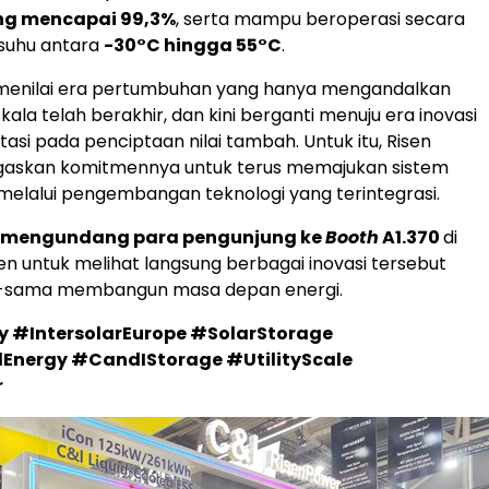
ng mencapai 99,3%
, serta mampu beroperasi secara
suhu antara
-30°C hingga 55°C
.
 menilai era pertumbuhan yang hanya mengandalkan
ala telah berakhir, dan kini berganti menuju era inovasi
asi pada penciptaan nilai tambah. Untuk itu, Risen
askan komitmennya untuk terus memajukan sistem
 melalui pengembangan teknologi yang terintegrasi.
y mengundang para pengunjung ke
Booth
A1.370
di
 untuk melihat langsung berbagai inovasi tersebut
-sama membangun masa depan energi.
y #IntersolarEurope #SolarStorage
lEnergy #CandIStorage #UtilityScale
r