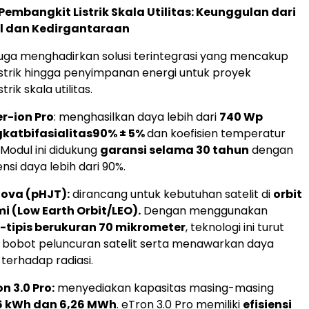
 Pembangkit Listrik Skala Utilitas: Keunggulan dari
ial dan Kedirgantaraan
juga menghadirkan solusi terintegrasi yang mencakup
strik hingga penyimpanan energi untuk proyek
rik skala utilitas.
r-ion Pro
: menghasilkan daya lebih dari
740 Wp
gkat
bifasialitas
90% ± 5%
dan koefisien temperatur
. Modul ini didukung
garansi selama 30 tahun
dengan
nsi daya lebih dari 90%.
Nova (pHJT):
dirancang untuk kebutuhan satelit di
orbit
i (Low Earth Orbit/LEO).
Dengan menggunakan
a-tipis berukuran 70 mikrometer
, teknologi ini turut
bobot peluncuran satelit serta menawarkan daya
 terhadap radiasi.
n 3.0 Pro:
menyediakan kapasitas masing-masing
6 kWh dan 6,26 MWh
. eTron 3.0 Pro memiliki
efisiensi