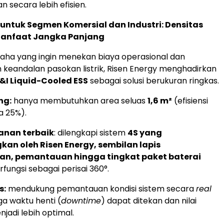
 secara lebih efisien.
i untuk Segmen Komersial dan Industri: Densitas
Manfaat Jangka Panjang
saha yang ingin menekan biaya operasional dan
keandalan pasokan listrik, Risen Energy menghadirkan
C&I Liquid-Cooled ESS
sebagai solusi berukuran ringkas.
ng:
hanya membutuhkan area seluas
1,6 m²
(efisiensi
a 25%).
anan terbaik
: dilengkapi sistem
4S yang
an oleh Risen Energy, sembilan lapis
an, pemantauan hingga tingkat paket baterai
fungsi sebagai perisai 360°.
s:
mendukung pemantauan kondisi sistem secara
real
a waktu henti (
downtime
) dapat ditekan dan nilai
njadi lebih optimal.