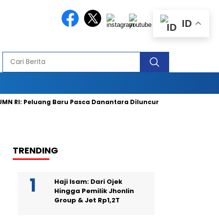
ID
 Peluang Baru Pasca Danantara Diluncurkan
Low Tuck Kwong U
TRENDING
Haji Isam: Dari Ojek
Hingga Pemilik Jhonlin
Group & Jet Rp1,2T