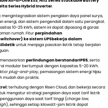
able All-in-One ESS
,
Hifz Series Stackable Battery
elta Series Hybrid Inverter
.
:
mengintegrasikan sistem pengisian daya panel surya,
 energi, dan sistem pengendali dalam satu perangkat.
sitas 10–25 kWh, sistem ini dapat dipasang di garasi
aman rumah. Fitur
perpindahan
switchover
)
ke sistem UPS
bekerja dalam
ilidetik
untuk menjaga pasokan listrik tetap berjalan
guan.
menawarkan
perlindungan berstandar
IP65
, serta
rai modular bertumpuk dengan kapasitas 5–20 kWh.
ektor
plug-and-play
, pemasangan sistem energi hijau
ih mudah dan praktis.
rol:
terhubung dengan Risen Cloud, dan bekerja secara
uk mengatur strategi pengisian daya saat tarif listrik
penggunaan daya saat tarif tinggi (
charge low,
igh
), sehingga setiap kilowatt-jam listrik dapat