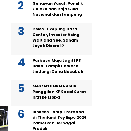
Gunawan Yusuf: Pemilik
Gulaku dan Raja Gula
Nasional dari Lampung
DMAS Dikepung Data
Center, Investor Asing
Wait and See, Saham
Layak Diserok?
Purbaya Maju Lagi! LPS
Bakal Tampil Perkasa
Lindungi Dana Nasabah
Menteri UMKM Penuhi
Panggilan KPK soal Surat
Istri ke Eropa
Blokees Tampil Perdana
di Thailand Toy Expo 2026,
Pamerkan Berbagai
Produk