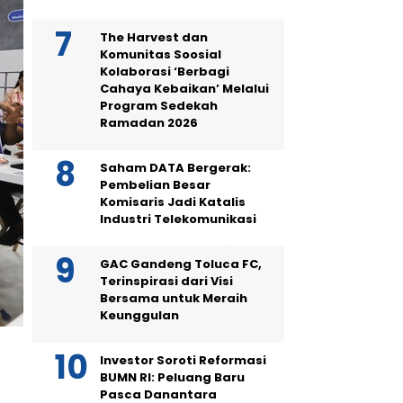
The Harvest dan
Komunitas Soosial
Kolaborasi ‘Berbagi
Cahaya Kebaikan’ Melalui
Program Sedekah
Ramadan 2026
Saham DATA Bergerak:
Pembelian Besar
Komisaris Jadi Katalis
Industri Telekomunikasi
GAC Gandeng Toluca FC,
Terinspirasi dari Visi
Bersama untuk Meraih
Keunggulan
Investor Soroti Reformasi
BUMN RI: Peluang Baru
Pasca Danantara