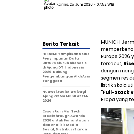
Kamis, 25 Juni 2026
- 07:52 WIB
MUNICH, Jer
Berita Terkait
memperkenalka
HIKSEMI Tampilkan Solusi
Europe 2026 y
Penyimpanan Data
tersebut,
Ris
untuk Seluruh Skenario
di Ajang DTI Indonesia
dengan mengh
2026, Dukung
Pengembangan AI di Asia
segmen reside
Tenggara
listrik skala 
"Full-Stack R
Huawei Jadi Mitra bagi
Ajang GSMA M360 ASEAN
Eropa yang t
2026
Cision Raih MarTech
Breakthrough Awards
2026 untuk Pemantauan
dan Analisis Media
Sosial, Distribusi Siaran
Pers, dan AEO