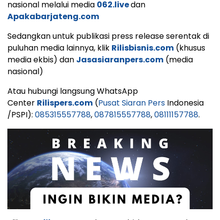
nasional melalui media
062.live
dan
Apakabarjateng.com
Sedangkan untuk publikasi press release serentak di
puluhan media lainnya, klik
Rilisbisnis.com
(khusus
media ekbis) dan
Jasasiaranpers.com
(media
nasional)
Atau hubungi langsung WhatsApp
Center
Rilispers.com
(
Pusat Siaran Pers
Indonesia
/PSPI):
085315557788
,
087815557788
,
08111157788
.