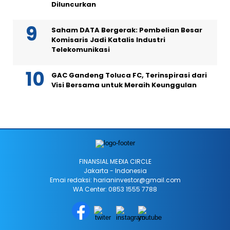
Diluncurkan
Saham DATA Bergerak: Pembelian Besar
Komisaris Jadi Katalis Industri
Telekomunikasi
GAC Gandeng Toluca FC, Terinspirasi dari
Visi Bersama untuk Meraih Keunggulan
FINANSIAL MEÐIA CIRCLE
Jakarta - Indonesia
Emai redaksi: harianinvestor@gmail.com
WA Center: 0853 1555 7788