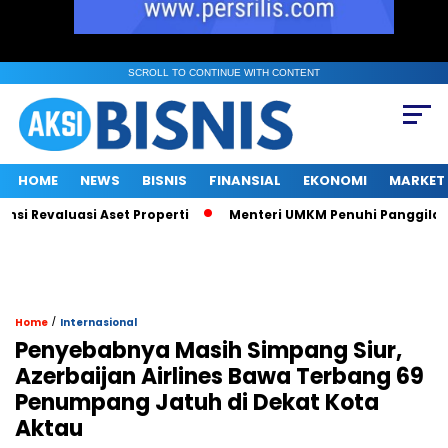
SCROLL TO CONTINUE WITH CONTENT
HOME
NEWS
BISNIS
FINANSIAL
EKONOMI
MARKET
Revaluasi Aset Properti
Menteri UMKM Penuhi Panggilan KPK so
/
Home
Internasional
Penyebabnya Masih Simpang Siur,
Azerbaijan Airlines Bawa Terbang 69
Penumpang Jatuh di Dekat Kota
Aktau