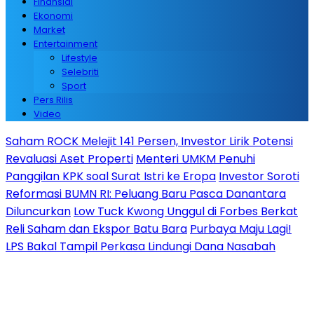
Finansial
Ekonomi
Market
Entertainment
Lifestyle
Selebriti
Sport
Pers Rilis
Video
Saham ROCK Melejit 141 Persen, Investor Lirik Potensi
Revaluasi Aset Properti
Menteri UMKM Penuhi
Panggilan KPK soal Surat Istri ke Eropa
Investor Soroti
Reformasi BUMN RI: Peluang Baru Pasca Danantara
Diluncurkan
Low Tuck Kwong Unggul di Forbes Berkat
Reli Saham dan Ekspor Batu Bara
Purbaya Maju Lagi!
LPS Bakal Tampil Perkasa Lindungi Dana Nasabah