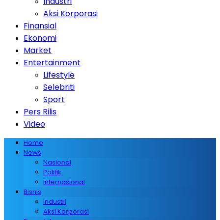
Industri
Aksi Korporasi
Finansial
Ekonomi
Market
Entertainment
Lifestyle
Selebriti
Sport
Pers Rilis
Video
Home
News
Nasional
Politik
Internasional
Bisnis
Industri
Aksi Korporasi