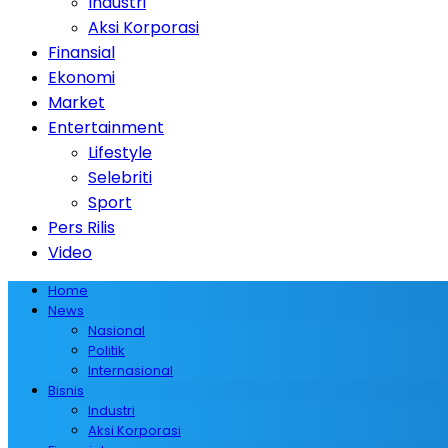
Industri
Aksi Korporasi
Finansial
Ekonomi
Market
Entertainment
Lifestyle
Selebriti
Sport
Pers Rilis
Video
Home
News
Nasional
Politik
Internasional
Bisnis
Industri
Aksi Korporasi