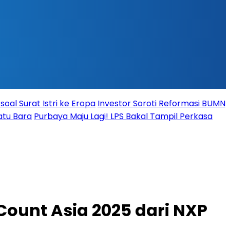
oal Surat Istri ke Eropa
Investor Soroti Reformasi BUMN
atu Bara
Purbaya Maju Lagi! LPS Bakal Tampil Perkasa
ount Asia 2025 dari NXP