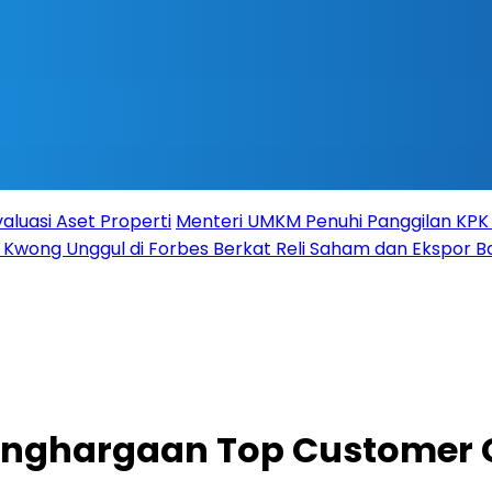
valuasi Aset Properti
Menteri UMKM Penuhi Panggilan KPK s
 Kwong Unggul di Forbes Berkat Reli Saham dan Ekspor B
Penghargaan Top Customer C