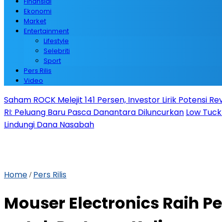
Finansial
Ekonomi
Market
Entertainment
Lifestyle
Selebriti
Sport
Pers Rilis
Video
Saham ROCK Melejit 141 Persen, Investor Lirik Potensi Re
RI: Peluang Baru Pasca Danantara Diluncurkan
Low Tuck
Lindungi Dana Nasabah
Home
Pers Rilis
/
Mouser Electronics Raih 