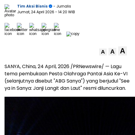
Tim Aksi Bisnis
- Jurnalis
Jumat, 24 April 2026
- 14:20 WIB
A
A
A
SANYA, China
,
24 April, 2026
/PRNewswire/ — Lagu
tema pembukaan Pesta Olahraga Pantai Asia Ke-VI
(selanjutnya disebut "ABG Sanya") yang berjudul "See
ya in Sanya: Janji Langit dan Laut" resmi diluncurkan.