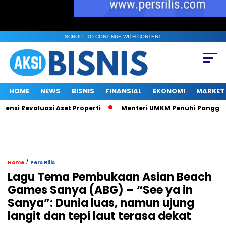
SCROLL TO CONTINUE WITH CONTENT
HOME
NEWS
BISNIS
FINANSIAL
EKONOMI
MARKET
i Revaluasi Aset Properti
Menteri UMKM Penuhi Panggilan KPK 
/
Home
Pers Rilis
Lagu Tema Pembukaan Asian Beach
Games Sanya (ABG) – “See ya in
Sanya”: Dunia luas, namun ujung
langit dan tepi laut terasa dekat