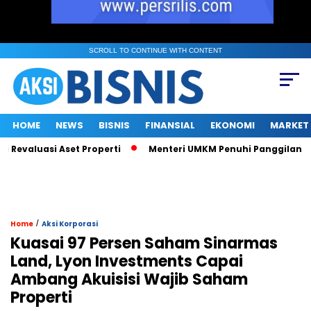
SCROLL TO CONTINUE WITH CONTENT
HOME
NEWS
BISNIS
FINANSIAL
EKONOMI
MARKET
valuasi Aset Properti
Menteri UMKM Penuhi Panggilan KPK soal
/
Home
Aksi Korporasi
Kuasai 97 Persen Saham Sinarmas
Land, Lyon Investments Capai
Ambang Akuisisi Wajib Saham
Properti