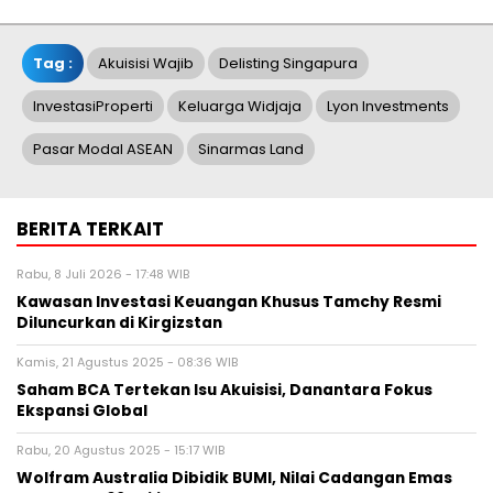
Tag :
Akuisisi Wajib
Delisting Singapura
InvestasiProperti
Keluarga Widjaja
Lyon Investments
Pasar Modal ASEAN
Sinarmas Land
BERITA TERKAIT
Rabu, 8 Juli 2026 - 17:48 WIB
Kawasan Investasi Keuangan Khusus Tamchy Resmi
Diluncurkan di Kirgizstan
Kamis, 21 Agustus 2025 - 08:36 WIB
Saham BCA Tertekan Isu Akuisisi, Danantara Fokus
Ekspansi Global
Rabu, 20 Agustus 2025 - 15:17 WIB
Wolfram Australia Dibidik BUMI, Nilai Cadangan Emas