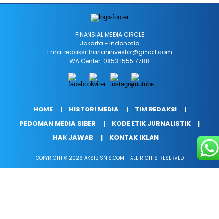
FINANSIAL MEÐIA CIRCLE
Jakarta - Indonesia
Emai redaksi: harianinvestor@gmail.com
WA Center: 0853 1555 7788
HOME
HISTORI MEDIA
TIM REDAKSI
PEDOMAN MEDIA SIBER
KODE ETIK JURNALISTIK
HAK JAWAB
KONTAK IKLAN
COPYRIGHT © 2026 AKSIBISNIS.COM - ALL RIGHTS RESERVED