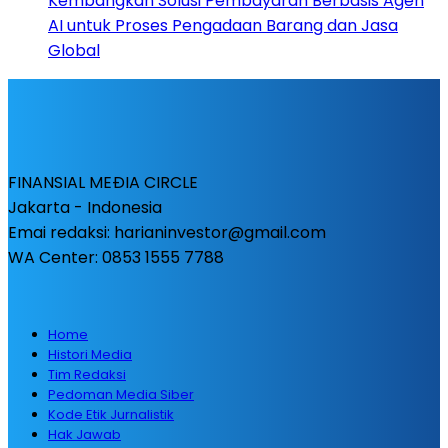
Kembangkan Solusi Pembayaran Berbasis Agen
AI untuk Proses Pengadaan Barang dan Jasa
Global
FINANSIAL MEÐIA CIRCLE
Jakarta - Indonesia
Emai redaksi: harianinvestor@gmail.com
WA Center: 0853 1555 7788
Home
Histori Media
Tim Redaksi
Pedoman Media Siber
Kode Etik Jurnalistik
Hak Jawab