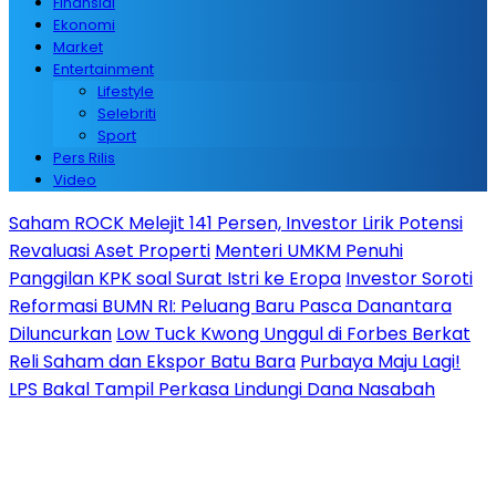
Finansial
Ekonomi
Market
Entertainment
Lifestyle
Selebriti
Sport
Pers Rilis
Video
Saham ROCK Melejit 141 Persen, Investor Lirik Potensi
Revaluasi Aset Properti
Menteri UMKM Penuhi
Panggilan KPK soal Surat Istri ke Eropa
Investor Soroti
Reformasi BUMN RI: Peluang Baru Pasca Danantara
Diluncurkan
Low Tuck Kwong Unggul di Forbes Berkat
Reli Saham dan Ekspor Batu Bara
Purbaya Maju Lagi!
LPS Bakal Tampil Perkasa Lindungi Dana Nasabah