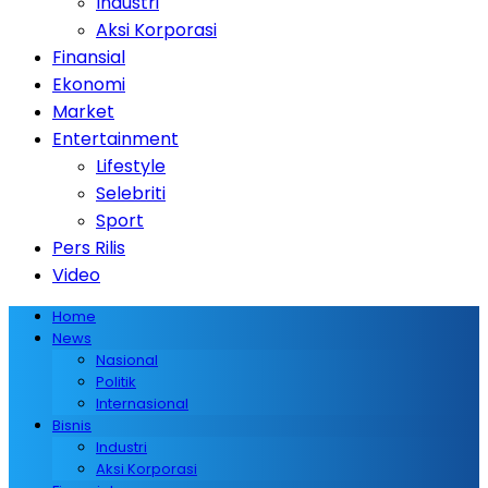
Industri
Aksi Korporasi
Finansial
Ekonomi
Market
Entertainment
Lifestyle
Selebriti
Sport
Pers Rilis
Video
Home
News
Nasional
Politik
Internasional
Bisnis
Industri
Aksi Korporasi