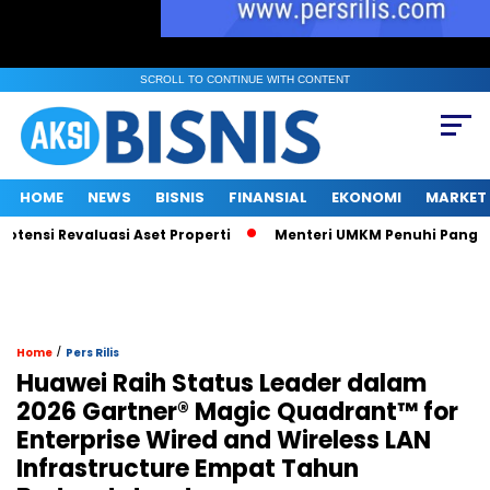
SCROLL TO CONTINUE WITH CONTENT
HOME
NEWS
BISNIS
FINANSIAL
EKONOMI
MARKET
i Revaluasi Aset Properti
Menteri UMKM Penuhi Panggilan KPK 
/
Home
Pers Rilis
Huawei Raih Status Leader dalam
2026 Gartner® Magic Quadrant™ for
Enterprise Wired and Wireless LAN
Infrastructure Empat Tahun