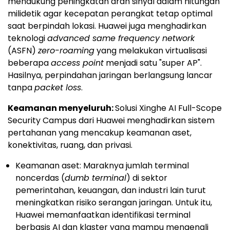
mendukung peningkatan arah sinyal dalam hitungan
milidetik agar kecepatan perangkat tetap optimal
saat berpindah lokasi. Huawei juga menghadirkan
teknologi
advanced same frequency network
(ASFN)
zero-roaming
yang melakukan virtualisasi
beberapa
access point
menjadi satu "super AP".
Hasilnya, perpindahan jaringan berlangsung lancar
tanpa
packet loss
.
Keamanan menyeluruh:
Solusi Xinghe AI Full-Scope
Security Campus dari Huawei menghadirkan sistem
pertahanan yang mencakup keamanan aset,
konektivitas, ruang, dan privasi.
Keamanan aset: Maraknya jumlah terminal
noncerdas (
dumb terminal
) di sektor
pemerintahan, keuangan, dan industri lain turut
meningkatkan risiko serangan jaringan. Untuk itu,
Huawei memanfaatkan identifikasi terminal
berbasis AI dan klaster yang mampu mengenali