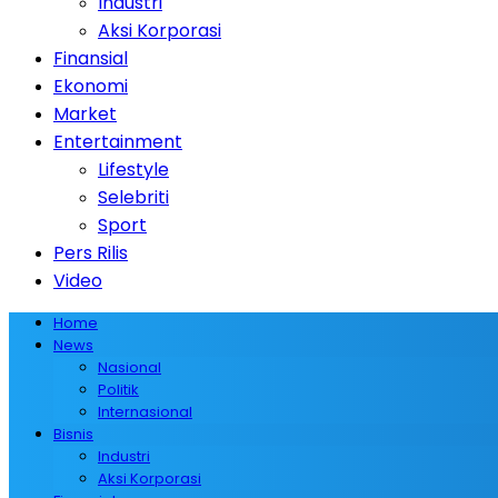
Industri
Aksi Korporasi
Finansial
Ekonomi
Market
Entertainment
Lifestyle
Selebriti
Sport
Pers Rilis
Video
Home
News
Nasional
Politik
Internasional
Bisnis
Industri
Aksi Korporasi