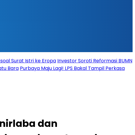
oal Surat Istri ke Eropa
Investor Soroti Reformasi BUMN
atu Bara
Purbaya Maju Lagi! LPS Bakal Tampil Perkasa
nirlaba dan