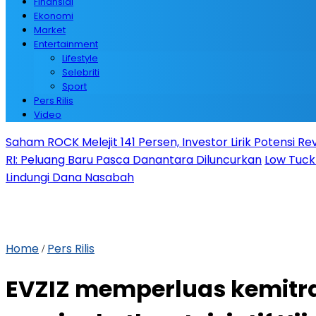
Finansial
Ekonomi
Market
Entertainment
Lifestyle
Selebriti
Sport
Pers Rilis
Video
Saham ROCK Melejit 141 Persen, Investor Lirik Potensi Re
RI: Peluang Baru Pasca Danantara Diluncurkan
Low Tuck
Lindungi Dana Nasabah
Home
Pers Rilis
/
EVZIZ memperluas kemitra