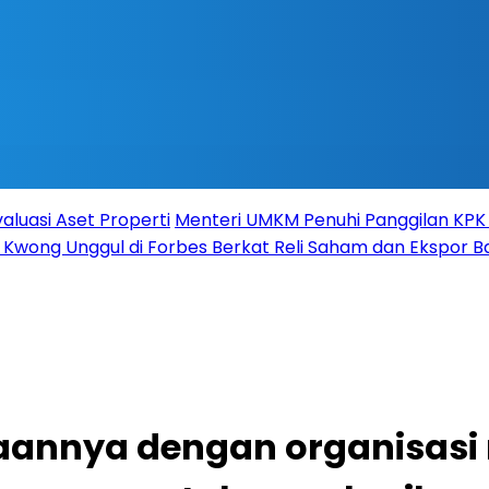
valuasi Aset Properti
Menteri UMKM Penuhi Panggilan KPK s
 Kwong Unggul di Forbes Berkat Reli Saham dan Ekspor B
annya dengan organisasi 