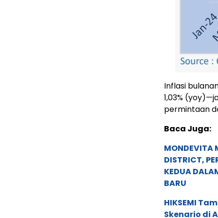
Inflasi bulan
1,03% (yoy)—j
permintaan d
Baca Juga:
MONDEVITA 
DISTRICT, P
KEDUA DALA
BARU
HIKSEMI Tam
Skenario di