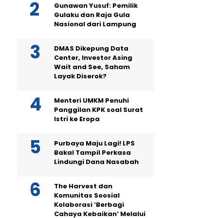
Gunawan Yusuf: Pemilik
Gulaku dan Raja Gula
Nasional dari Lampung
DMAS Dikepung Data
Center, Investor Asing
Wait and See, Saham
Layak Diserok?
Menteri UMKM Penuhi
Panggilan KPK soal Surat
Istri ke Eropa
Purbaya Maju Lagi! LPS
Bakal Tampil Perkasa
Lindungi Dana Nasabah
The Harvest dan
Komunitas Soosial
Kolaborasi ‘Berbagi
Cahaya Kebaikan’ Melalui