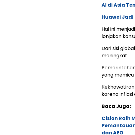
AI di Asia T
Huawei Jadi
Hal ini menja
lonjakan kons
Dari sisi glo
meningkat.
Pemerintahan 
yang memicu k
Kekhawatiran 
karena inflasi
Baca Juga:
Cision Raih
Pemantauan d
dan AEO