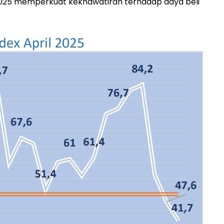
025 memperkuat kekhawatiran terhadap daya beli