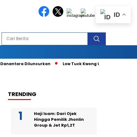
ID
tara Diluncurkan
Low Tuck Kwong Unggul di Forbes Berkat R
TRENDING
Haji Isam: Dari Ojek
Hingga Pemilik Jhonlin
Group & Jet Rp1,2T