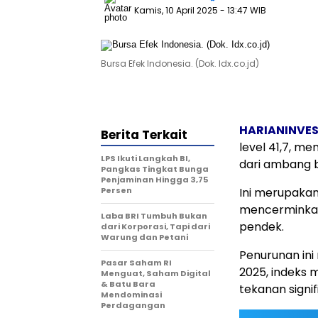
Kamis, 10 April 2025
- 13:47 WIB
Bursa Efek Indonesia. (Dok. Idx.co.jd)
HARIANINVE
Berita Terkait
level 41,7, m
LPS Ikuti Langkah BI,
dari ambang b
Pangkas Tingkat Bunga
Penjaminan Hingga 3,75
Persen
Ini merupakan
mencerminkan
Laba BRI Tumbuh Bukan
pendek.
dari Korporasi, Tapi dari
Warung dan Petani
Penurunan ini
Pasar Saham RI
2025, indeks 
Menguat, Saham Digital
& Batu Bara
tekanan signif
Mendominasi
Perdagangan