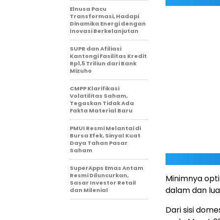
Elnusa Pacu
Transformasi, Hadapi
Dinamika Energi dengan
Inovasi Berkelanjutan
SUPR dan Afiliasi
Kantongi Fasilitas Kredit
Rp1,5 Triliun dari Bank
Mizuho
CMPP Klarifikasi
Volatilitas Saham,
Tegaskan Tidak Ada
Fakta Material Baru
PMUI Resmi Melantai di
Bursa Efek, Sinyal Kuat
Daya Tahan Pasar
Saham
SuperApps Emas Antam
Resmi Diluncurkan,
Minimnya opti
Sasar Investor Retail
dalam dan lua
dan Milenial
Dari sisi domes