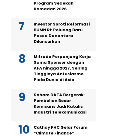
Program Sedekah
Ramadan 2026
Investor Soroti Reformasi
BUMN RI: Peluang Baru
Pasca Danantara
Diluncurkan
Mitrade Perpanjang Kerja
Sama Sponsor dengan
AFA hingga 2027, Seiring
Tingginya Antusiasme
Piala Dunia di Asia
Saham DATA Bergerak:
Pembelian Besar
Komisaris Jadi Katalis
Industri Telekomunikasi
Cathay FHC Gelar Forum
“Climate Finance”