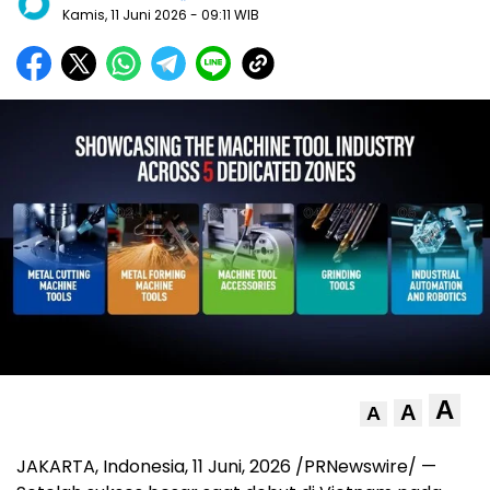
Kamis, 11 Juni 2026
- 09:11 WIB
A
A
A
JAKARTA, Indonesia
,
11 Juni, 2026
/PRNewswire/ —