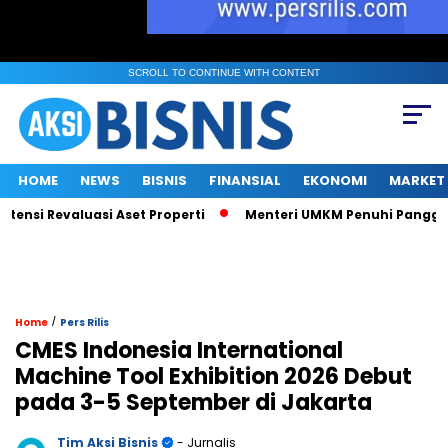
SCROLL TO CONTINUE WITH CONTENT
HOME
NEWS
BISNIS
FINANSIAL
EKONOMI
MARKET
i Revaluasi Aset Properti
Menteri UMKM Penuhi Panggilan KPK 
/
Home
Pers Rilis
CMES Indonesia International
Machine Tool Exhibition 2026 Debut
pada 3-5 September di Jakarta
Tim Aksi Bisnis
- Jurnalis