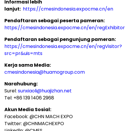
Informasi lebih
lanjut:
https://cmesindonesia.expocme.cn/en
Pendaftaran
sebagai peserta pameran:
https://cmesindonesia.expocme.cn/en/regExhibitor
Pendaftaran
sebagai pengunjung pameran:
https://cmesindonesia.expocme.cn/en/regVisitor?
src=pr&uis=mts
Kerja sama Media:
cmesindonesia@huamogroup.com
Narahubung:
Surel:
sunxiaoli@huajizhan.net
Tel: +86 139 1406 2968
Akun Media Sosial:
Facebook: @CHN MACH EXPO
Twitter: @CHNMACHEXPO
Linkedln: @CMES