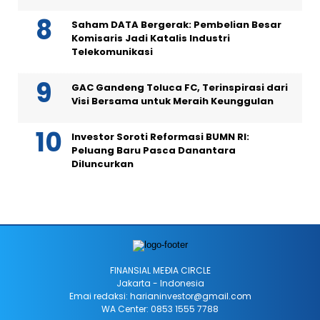
Saham DATA Bergerak: Pembelian Besar
Komisaris Jadi Katalis Industri
Telekomunikasi
GAC Gandeng Toluca FC, Terinspirasi dari
Visi Bersama untuk Meraih Keunggulan
Investor Soroti Reformasi BUMN RI:
Peluang Baru Pasca Danantara
Diluncurkan
FINANSIAL MEÐIA CIRCLE
Jakarta - Indonesia
Emai redaksi: harianinvestor@gmail.com
WA Center: 0853 1555 7788