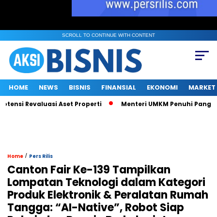
SCROLL TO CONTINUE WITH CONTENT
HOME
NEWS
BISNIS
FINANSIAL
EKONOMI
MARKET
si Revaluasi Aset Properti
Menteri UMKM Penuhi Panggilan KPK
/
Home
Pers Rilis
Canton Fair Ke-139 Tampilkan
Lompatan Teknologi dalam Kategori
Produk Elektronik & Peralatan Rumah
Tangga: “AI-Native”, Robot Siap