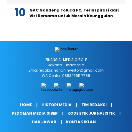
GAC Gandeng Toluca FC, Terinspirasi dari
Visi Bersama untuk Meraih Keunggulan
FINANSIAL MEÐIA CIRCLE
Jakarta - Indonesia
Emai redaksi: harianinvestor@gmail.com
WA Center: 0853 1555 7788
HOME
HISTORI MEDIA
TIM REDAKSI
PEDOMAN MEDIA SIBER
KODE ETIK JURNALISTIK
HAK JAWAB
KONTAK IKLAN