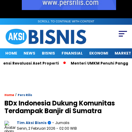
SCROLL TO CONTINUE WITH CONTENT
HOME
NEWS
BISNIS
FINANSIAL
EKONOMI
MARKET
si Revaluasi Aset Properti
Menteri UMKM Penuhi Panggilan KPK
/
Home
Pers Rilis
BDx Indonesia Dukung Komunitas
Terdampak Banjir di Sumatra
Tim Aksi Bisnis
- Jurnalis
Senin, 2 Februari 2026
- 02:00 WIB