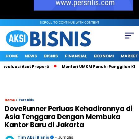
SCROLL TO CONTINUE WITH CONTENT
HOME
NEWS
BISNIS
FINANSIAL
EKONOMI
MARKET
aluasi Aset Properti
Menteri UMKM Penuhi Panggilan KPK soal 
/
Home
Pers Rilis
DoveRunner Perluas Kehadirannya di
Asia Tenggara Dengan Membuka
Kantor Baru di Jakarta
Tim Aksi Bisnis
- Jurnalis