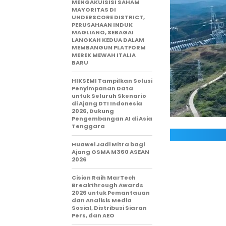
MENGAKUISISI SAHAM
MAYORITAS DI
UNDERSCORE DISTRICT,
PERUSAHAAN INDUK
MAGLIANO, SEBAGAI
LANGKAH KEDUA DALAM
MEMBANGUN PLATFORM
MEREK MEWAH ITALIA
BARU
HIKSEMI Tampilkan Solusi
Penyimpanan Data
untuk Seluruh Skenario
di Ajang DTI Indonesia
2026, Dukung
Pengembangan AI di Asia
Tenggara
Huawei Jadi Mitra bagi
Ajang GSMA M360 ASEAN
2026
Cision Raih MarTech
Breakthrough Awards
2026 untuk Pemantauan
dan Analisis Media
Sosial, Distribusi Siaran
Pers, dan AEO