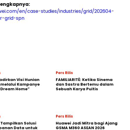
elengkapnya:
wei.com/en/case-studies/industries/grid/202604-
r-grid-spn
s
Pers Rilis
adirkan Visi Hunian
FAMILIARITÉ: Ketika Sinema
 melalui Kampanye
dan Sastra Bertemu dalam
 “Dream Home”
Sebuah Karya Puitis
s
Pers Rilis
 Tampilkan Solusi
Huawei Jadi Mitra bagi Ajang
panan Data untuk
GSMA M360 ASEAN 2026