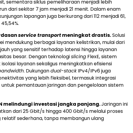
it, sementara siklus pemeliharaan menjadi lebih
run dari sekitar 7 jam menjadi 21 menit. Dalam enam
kunjungan lapangan juga berkurang dari 112 menjadi 61,
 45,54%.
erdasan
service transport
meningkat drastis.
Solusi
ei mendukung berbagai layanan kelistrikan, mulai dari
 jauh yang sensitif terhadap latensi hingga layanan
sitas besar. Dengan teknologi
slicing
FlexE, sistem
solasi layanan sekaligus meningkatkan efisiensi
bandwidth
. Dukungan
dual-stack
IPv4/IPv6 juga
ektivitas yang lebih fleksibel, termasuk integrasi
 untuk pemantauan jaringan dan pengelolaan sistem
 melindungi investasi jangka panjang.
Jaringan ini
atkan dari 25 Gbit/s hingga 400 Gbit/s melalui proses
 relatif sederhana, tanpa membangun ulang