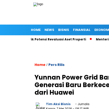
HOME
NEWS
BISNIS
FINANSIAL
EKONOM
Investor Lirik Potensi Revaluasi Aset Properti
Menteri UMKM P
Home
Pers Rilis
/
Yunnan Power Grid Ba
Generasi Baru Berkece
dari Huawei
Tim Aksi Bisnis
- Jurnalis
Kamis, 7 Mei 2026
- 08:17 WIB