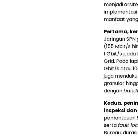
menjadi arsite
implementasi 
manfaat yang
Pertama, ke
Jaringan SPN
(155 Mbit/s h
1 Gbit/s pada
Grid. Pada la
Gbit/s atau 10
juga mendukun
granular hing
dengan
band
Kedua, peni
inspeksi dan
pemantauan SL
serta
fault lo
Bureau, durasi