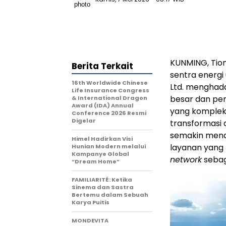
KUNMING, Tion
Berita Terkait
sentra energi
16th Worldwide Chinese
Ltd. menghada
Life Insurance Congress
besar dan pen
& International Dragon
Award (IDA) Annual
yang kompleks
Conference 2026 Resmi
Digelar
transformasi 
semakin mende
Himel Hadirkan Visi
layanan yang
Hunian Modern melalui
Kampanye Global
network
sebaga
“Dream Home”
FAMILIARITÉ: Ketika
Sinema dan Sastra
Bertemu dalam Sebuah
Karya Puitis
MONDEVITA