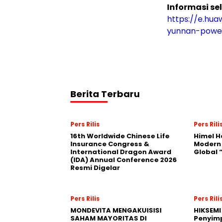
Informasi s
https://e.hua
yunnan-powe
Berita Terbaru
Pers Rilis
Pers Rili
16th Worldwide Chinese Life
Himel H
Insurance Congress &
Modern
International Dragon Award
Global
(IDA) Annual Conference 2026
Resmi Digelar
Pers Rilis
Pers Rili
MONDEVITA MENGAKUISISI
HIKSEMI
SAHAM MAYORITAS DI
Penyim