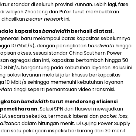
ktur standar di seluruh provinsi Yunnan. Lebih lagi, fase
di wilayah Zhaotong dan Pu’er turut membuktikan
 dihasilkan
bearer network
ini.
ndala kapasitas
bandwidth
berhasil diatasi.
 generasi baru melampaui batas kapasitas sebelumnya
ingga 10 Gbit/s), dengan peningkatan
bandwidth
hingga
 lapisan akses, sesuai standar China Southern Power
pisan agregasi dan inti, kapasitas bertambah hingga 50
0 Gbit/s, bergantung pada kebutuhan layanan. Solusi ini
g isolasi layanan melalui jalur khusus berkapasitas
ga 10 Mbit/s sehingga memenuhi kebutuhan layanan
width
tinggi seperti pemantauan video transmisi.
ngkatan
bandwidth
turut mendorong efisiensi
 pemeliharaan.
Solusi SPN dari Huawei mewujudkan
A secara seketika, termasuk latensi dan
packet loss
,
calization
dalam hitungan menit. Di Qujing Power Supply
 dari satu pekerjaan inspeksi berkurang dari 30 menit