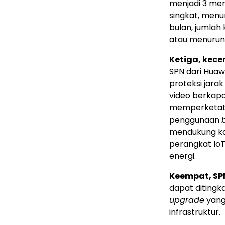
menjadi 3 men
singkat, menu
bulan, jumlah 
atau menurun
Ketiga, kec
SPN dari Huaw
proteksi jarak
video berkapa
memperketat i
penggunaan
mendukung kon
perangkat IoT
energi.
Keempat, SPN
dapat ditingk
upgrade
yang
infrastruktur.