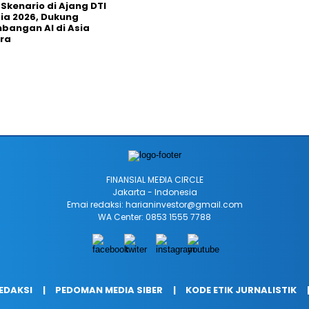
 Skenario di Ajang DTI
ia 2026, Dukung
angan AI di Asia
ra
FINANSIAL MEÐIA CIRCLE
Jakarta - Indonesia
Emai redaksi: harianinvestor@gmail.com
WA Center: 0853 1555 7788
REDAKSI
PEDOMAN MEDIA SIBER
KODE ETIK JURNALISTIK