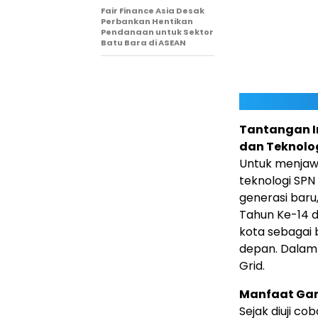
Fair Finance Asia Desak
Perbankan Hentikan
Pendanaan untuk Sektor
Batu Bara di ASEAN
Tantangan In
dan Teknolog
Untuk menjaw
teknologi SP
generasi baru,
Tahun Ke-14 d
kota sebagai 
depan. Dalam 
Grid.
Manfaat Gand
Sejak diuji co