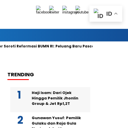
ID
oti Reformasi BUMN RI: Peluang Baru Pasca Danantara Diluncurka
TRENDING
Haji Isam: Dari Ojek
Hingga Pemilik Jhonlin
Group & Jet Rp1,2T
Gunawan Yusuf: Pemilik
Gulaku dan Raja Gula