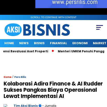
SCROLL TO CONTINUE WITH CONTENT
HOME
NEWS
BISNIS
FINANSIAL
EKONOMI
MARKET
Revaluasi Aset Properti
Menteri UMKM Penuhi Panggilan KPK so
/
Home
Pers Rilis
Kolaborasi Adira Finance & AI Rudder
Sukses Pangkas Biaya Operasional
Lewat Implementasi AI
Tim Aksi Bisnis
- Jurnalis