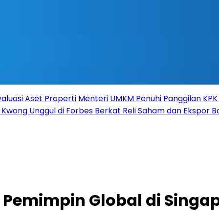
valuasi Aset Properti
Menteri UMKM Penuhi Panggilan KPK s
 Kwong Unggul di Forbes Berkat Reli Saham dan Ekspor B
 Pemimpin Global di Singa