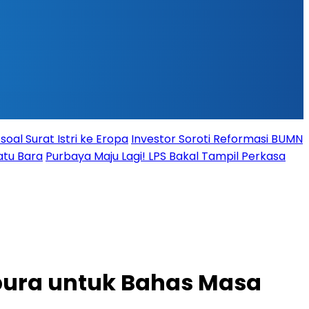
oal Surat Istri ke Eropa
Investor Soroti Reformasi BUMN
atu Bara
Purbaya Maju Lagi! LPS Bakal Tampil Perkasa
pura untuk Bahas Masa