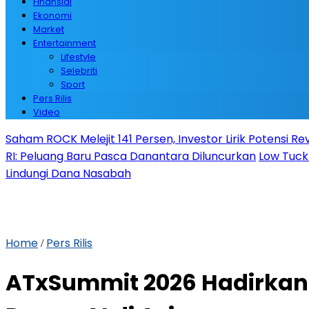
Finansial
Ekonomi
Market
Entertainment
Lifestyle
Selebriti
Sport
Pers Rilis
Video
Saham ROCK Melejit 141 Persen, Investor Lirik Potensi Re
RI: Peluang Baru Pasca Danantara Diluncurkan
Low Tuck
Lindungi Dana Nasabah
Home
Pers Rilis
/
ATxSummit 2026 Hadirkan