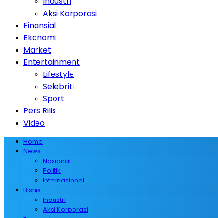
Industri
Aksi Korporasi
Finansial
Ekonomi
Market
Entertainment
Lifestyle
Selebriti
Sport
Pers Rilis
Video
Home
News
Nasional
Politik
Internasional
Bisnis
Industri
Aksi Korporasi